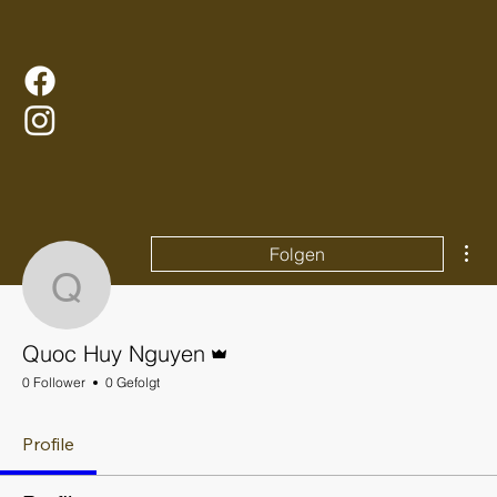
Wei
Folgen
Quoc Huy Nguyen
Administrator
Quoc Huy Nguyen
0 Follower
0 Gefolgt
Profile