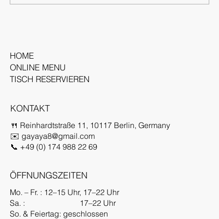
Unikat in jedem Bissen Bei allen Sushi-
Angeboten und Beilagen setzen wir auf
unseren...
HOME
ONLINE MENU
TISCH RESERVIEREN
KONTAKT
🍴 Reinhardtstraße 11, 10117 Berlin, Germany
✉️
gayaya8@gmail.com
📞 +49 (0) 174 988 22 69
ÖFFNUNGSZEITEN
Mo. – Fr. : 12–15 Uhr, 17–22 Uhr
Sa. : 17–22 Uhr
So. & Feiertag: geschlossen