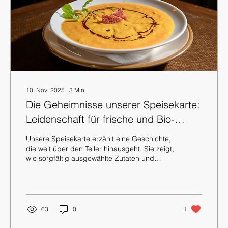
10. Nov. 2025
∙
3
Min.
Die Geheimnisse unserer Speisekarte:
Leidenschaft für frische und Bio-
Zutaten
Unsere Speisekarte erzählt eine Geschichte,
die weit über den Teller hinausgeht. Sie zeigt,
wie sorgfältig ausgewählte Zutaten und
liebevolle Zubereitung zusammenkommen,
um ein besonderes Geschmackserlebnis zu
schaffen. Für alle, die ein Vegan Restaurant
Mitte suchen, das nicht nur auf
Nachhaltigkeit setzt, sondern auch auf
63
0
1
Qualität und Authentizität, ist unsere Küche
ein echtes Highlight. Unser Ingwer – Ein