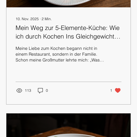
10. Nov. 2025
∙
2
Min.
Mein Weg zur 5-Elemente-Küche: Wie
ich durch Kochen Ins Gleichgewicht
Kam
Meine Liebe zum Kochen begann nicht in
einem Restaurant, sondern in der Familie.
Schon meine Großmutter lehrte mich: „Was
du isst, das bist du.“ Diese Wahrheit führt
mich bis heute. Kochen ist für mich mehr als
nur das Zubereiten von Mahlzeiten. Es ist ein
Weg, Körper und Seele in Einklang zu
bringen. Dabei hat mich die 5-Elemente-
113
0
1
Küche tief geprägt und begleitet. Mein Weg
zur 5-Elemente-Küche Als ich zum ersten Mal
von der 5-Elemente-Küche hörte, war ich
neugierig, aber auch skeptisch. Für...