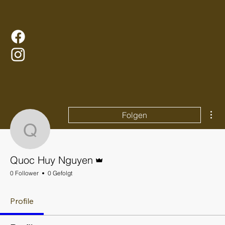
Wei
Folgen
Quoc Huy Nguyen
Administrator
Quoc Huy Nguyen
0 Follower
0 Gefolgt
Profile