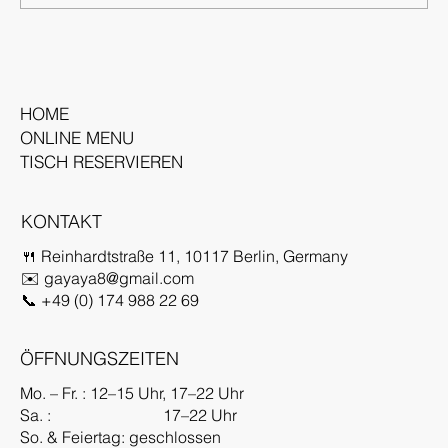
Unikat in jedem Bissen Bei allen Sushi-
Angeboten und Beilagen setzen wir auf
unseren...
HOME
ONLINE MENU
TISCH RESERVIEREN
KONTAKT
🍴 Reinhardtstraße 11, 10117 Berlin, Germany
✉️
gayaya8@gmail.com
📞 +49 (0) 174 988 22 69
ÖFFNUNGSZEITEN
Mo. – Fr. : 12–15 Uhr, 17–22 Uhr
Sa. : 17–22 Uhr
So. & Feiertag: geschlossen