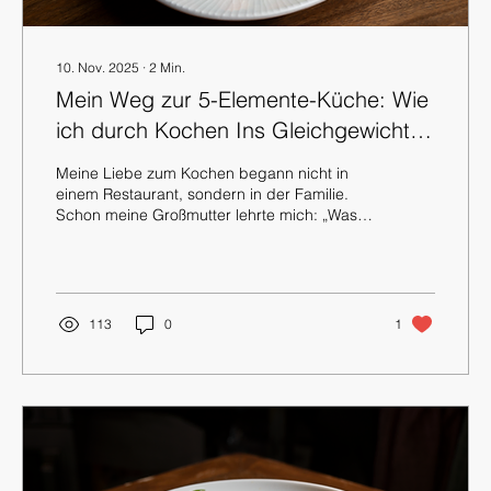
10. Nov. 2025
∙
2
Min.
Mein Weg zur 5-Elemente-Küche: Wie
ich durch Kochen Ins Gleichgewicht
Kam
Meine Liebe zum Kochen begann nicht in
einem Restaurant, sondern in der Familie.
Schon meine Großmutter lehrte mich: „Was
du isst, das bist du.“ Diese Wahrheit führt
mich bis heute. Kochen ist für mich mehr als
nur das Zubereiten von Mahlzeiten. Es ist ein
Weg, Körper und Seele in Einklang zu
bringen. Dabei hat mich die 5-Elemente-
113
0
1
Küche tief geprägt und begleitet. Mein Weg
zur 5-Elemente-Küche Als ich zum ersten Mal
von der 5-Elemente-Küche hörte, war ich
neugierig, aber auch skeptisch. Für...