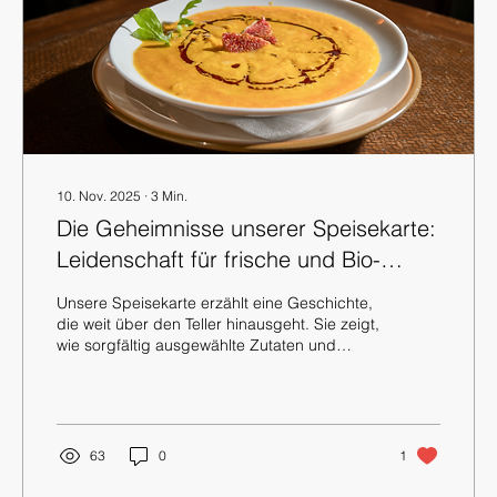
10. Nov. 2025
∙
3
Min.
Die Geheimnisse unserer Speisekarte:
Leidenschaft für frische und Bio-
Zutaten
Unsere Speisekarte erzählt eine Geschichte,
die weit über den Teller hinausgeht. Sie zeigt,
wie sorgfältig ausgewählte Zutaten und
liebevolle Zubereitung zusammenkommen,
um ein besonderes Geschmackserlebnis zu
schaffen. Für alle, die ein Vegan Restaurant
Mitte suchen, das nicht nur auf
Nachhaltigkeit setzt, sondern auch auf
63
0
1
Qualität und Authentizität, ist unsere Küche
ein echtes Highlight. Unser Ingwer – Ein